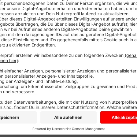
Die Gemeinde schaut heute Nachmittag, wie es läuft
110 Menschen im Shuttle, die Start oder Ziel Ottma
mit dem Bahnhof waren es sogar 150. Also, das au
Das kommit-Shuttle fährt als Halt ja auch den Alexia
der Gemeindegrenze an, um einen Anschluss nach Mün
hat der Bauhof in Senden überall in der Gemeinde g
hat Prospekte in den Ortsteilen verteilt. Das soll 
Die kommit-Shuttles in der Gemeinde Senden fahren 
festen Fahrplan oder feste Routen.
Anzeige