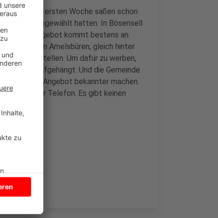
. Allein in der ersten Woche saßen schon
rsbocholt ausgewählt hatten. In Bösensell
sgeweitete Angebot kommt bestens an.
ner-Campus in Amelsbüren, gleich hinter
ster herzustellen. Um dafür zu werben,
roße Banner aufgehängt. Und die Gemeinde
das zusätzliche Angebot bekannter machen.
per App oder Telefon. Es gibt keinen