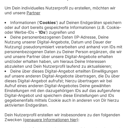
Die Gemeinde möchte erreichen, dass sie über
Wünsche und Ideen diskutieren, die ihren Wohnort
attraktiver machen. Dazu gibt es jetzt eine erste
Jugendkonferenz. Ende Juni (21.06.23) treffen sich
alle interessierten Kinder und Jugendlichen ab 10
Jahren in der Steverhalle. Bei einem Treffen im März,
um diese Jugendkonferenz vorzubereiten, hatten sich
die Jugendlichen darauf geeinigt, die Themen
„Sicherheit“ und „Freizeit“ aufzugreifen und zu schauen,
was gut läuft und woran es noch hapert. In diesen
Tagen gehen Teams der Gemeinde in Schulen, um für
die Jugendkonferenz zu werben.
Anzeige