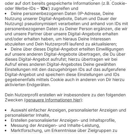
inzwischen freigegeben. Insgesamt fließen rund
68.400 Euro
an Fördermitteln in Sendener Projekte.
Vielfältige Projekte aus unterschiedlichen
Bereichen
Die geförderten Kleinprojekte reichen thematisch von
Umweltbildung über kulturelle Angebote bis hin zu
Infrastrukturmaßnahmen für das Ehrenamt. Zu den
Vorhaben in Senden zählen im Einzelnen:
· neue Informationsschilder für den
Baumlehrpfad in Ottmarsbocholt
,
· die barrierearme Weiterentwicklung des
Schlossgartens Senden
,
· ein
modernes Lichtkonzept
für die KuKiS-
Friedenskapelle,
·
Walking Football-Tore
für ein inklusives