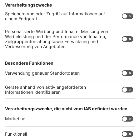
Gesamtkosten. Ziel ist es, die regionale Entwicklung
und das bürgerschaftliche Engagement im ländlichen
Raum zu stärken.
Förderung ab 2026 wieder möglich
Aktuell sind keine weiteren Projektanträge möglich, da
das diesjährige Budget weitgehend vergeben ist.
Für
das kommende Jahr 2026 stehen jedoch erneut
Mittel für die Kleinprojekteförderung zur
Verfügung.
Die LEADER-Region wird rechtzeitig
informieren, sobald ein neuer Projektaufruf startet.
Weitere Informationen zu den geförderten Projekten
finden sich auf der Website der LEADER-Region
HIER
.
Anzeige