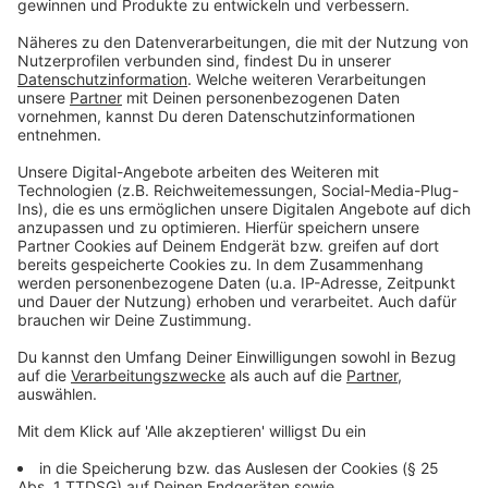
Sportangebot,
· ein
mobiler Veranstaltungsanhänger
für
mehrere Ortsvereine,
· Verbesserungen an Vorplatz und Wegeführung
beim
Yachtclub Tomberge
,
· eine
Überdachung
für den Außenbereich der
Kunstschule Senden,
· technische Ausstattung für eine
Kleinkunstbühne
am Kunstbalken,
· eine tragbare
Soundanlage
für schulische und
öffentliche Veranstaltungen,
· ein öffentlich zugänglicher
digitaler
Schließfach- und Verleihschrank
,
· sowie Veranstaltungsausstattung im Projekt