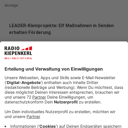
Anzeige
LEADER-Kleinprojekte: Elf Maßnahmen in Senden
erhalten Förderung
Vier Gemeinden bilden die LEADER-Region Kleeblatt:
Ascheberg, Lüdinghausen, Nordkirchen und Senden
haben sich zusammengeschlossen und bewerben sich
über mehrere Jahre gemeinsam um Fördermittel aus
dem EU-Programm.
Gut für die Region: In diesem Jahr können 23
Kleinprojekte umgesetzt werden, das sind Projekte,
mit einem Fördervolumen von jeweils unter 20.000
Euro. Gut für Senden: Elf der ausgewählten Projekte
stammen aus der Gemeinde Senden. Die Auswahl der
Vorhaben erfolgte durch die Lokale Aktionsgruppe
(LAG), die Bezirksregierung Münster hat die Förderung