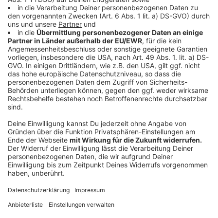
„Freizeit für Jedermann/-frau“
der Kirchengemeinde
St. Laurentius.
Sebastian Täger: „LEADER schließt eine wichtige
Lücke“
Sendens Bürgermeister
Sebastian Täger
begrüßt die
gezielte Förderung kleiner, lokaler Vorhaben: „Die
LEADER-Kleinprojekte schließen eine Lücke zwischen
großen Förderprogrammen und dem konkreten Bedarf
vor Ort. Wir freuen uns mit allen, die jetzt eine
Förderzusage erhalten haben.“
Finanzierung über Regionalbudget
Die Kleinprojekte werden aus dem
Regionalbudget
finanziert, das sich zu 90 Prozent aus Bundes- und
Landesmitteln und zu 10 Prozent aus Beiträgen der
beteiligten Kommunen zusammensetzt. Die
Förderquote pro Projekt beträgt bis zu 80 Prozent der