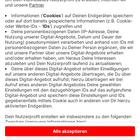
Die Feuerwehr brauchte knapp anderthalb Stunden
den Brand zu löschen. Traktoren und andere
Maschinen sind wegen der Ernte gerade im
Dauereinsatz. Unter anderem durch Schmutz und
Staub können Teile heiß laufen. Im Moment häufen
sich deshalb solche Brände.
Anzeige
Anzeige
Anzeige