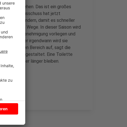
ufs Klo zu gehen. Das ist ein großes
aber. Der Bauausschuss hat jetzt
rfahren zu ändern, damit es schneller
nichts mehr im Wege. In dieser Saison wird
mal muss die Genehmigung vorliegen und
rfristen. Aber irgendwann wird sie
as wertet den Bereich auf, sagt die
 attraktiv umgestaltet. Eine Toilette
ss die Besucher länger bleiben.