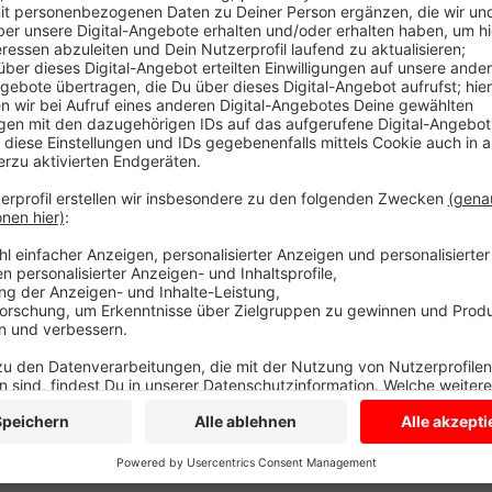
Das Problem: Es gibt hier bislang keine Gelegenheit a
Ärgernis. Eine Toilette fehlt. Das ändert sich jetzt 
beschlossen, den Bebauungsplan im vereinfachten Ve
geht. Stimmt der Kreis zu, steht einer Toilette hier 
es aber voraussichtlich noch nichts damit. Erst ein
dann gibt es ja auch immer wieder Probleme mit Liefe
aufgebaut, die Toilettenanlage am Hafenplatz. Und d
Gemeinde. Sie hat ihn vor einigen Jahren umfangreich
steigere die Aufenthaltsqualität und sorge dafür, da
Anzeige