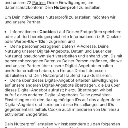
Das lasse sich in der Statistik eindeutig feststellen.
Deswegen ist es jetzt wichtig, die Haus- und
Wohnungsbewohner auf einen wirkungsvollen
Einbruchsschutz hinzuweisen. Welche Möglichkeiten
es gibt, darüber informiert Andreas Nitz von der Polizei
im Kreis heute Vormittag in Senden. Ein Einbrecher hat
ein Auge darauf, ob jemand zuhause ist. Täter
verfahren immer gleichbleibend, Einbrecher suchen
Häuser mit schwach geschützten Fenstern und Türen.
Klappt der Einbruch nach fünf Minuten nicht, geben sie
in der Regel auf. Oft spähen Unbekannte Wohngebiete
aus. Wem verdächtige Fahrzeuge oder Menschen
auffallen, sollte das sofort der Polizei melden. Die
Polizei stellt technische Sicherungsmöglichkeiten vor,
beantwortet Fragen und gibt Tipps. Los geht es um
10 Uhr 30 im Alten Zollhaus in Senden, Münsterstraße
12. Der Eintritt ist frei.