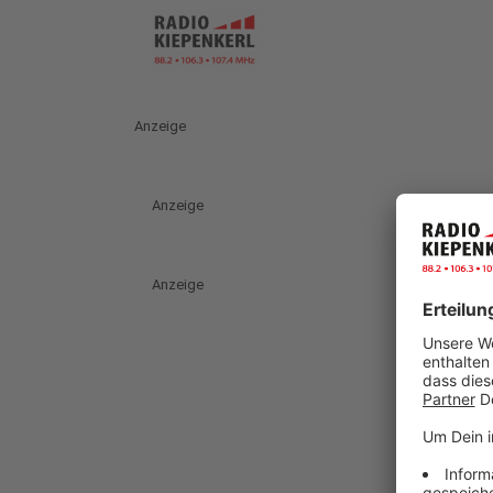
Anzeige
Anzeige
Anzeige