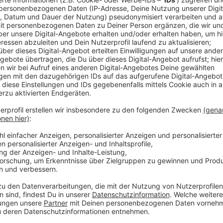
Städte und Gemeinden im Kreis bereiten jetzt schon 
stellt sein System heute Mittag vor. Es gibt versch
die Gemeinde hier die Bäume ein. Wegen der Pandem
und der Pfadfinder aus. Ab dem kommenden Mittwo
Weihnachtsbäume an.
Ortsteil Bösensell:
Parkplatz Ecke Havixbecker St
Ortsteil Senden:
Am Kanal - Wendehafen: Grünstrei
Anton-Aulke-Ring: letzter Parkstreifen am Dümmer; 
West (Drachenwiese); Grünanlage am Parkplatz "Am 
Kinderspielplatz Sperberweg/Ecke Starenweg; Hagen
Palisadenwand an den Glascontainern; Hiddingseler S
gegenüber dem ehemaligen Lebensmittelmarkt; Mön
Musikerviertel: freie Fläche an der Mendelssohnstr
Ortsteil Ottmarsbocholt:
Ein Sammelplatz wird „Au
Jugendzentrums eingerichtet. Die Feuerwehr samme