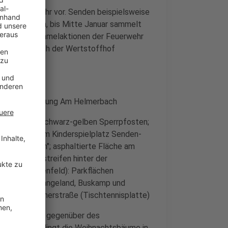
mal die Abfuhr vor. Senden beispielsweise
iedene Stellen, bis Mitte Januar sammelt
ie fallen Sammelaktionen der Feuerwehr
ch nimmt auch der Wertstoffhof
raße/Einmündung Am Helmerbach
fen vor den schwarz-gelben Sperrpfosten;
Grünanlage am Kinderspielplatz Senden-
Heckenbusch"; asphaltierte Fläche am
kamp: Grünstreifen hinter der
traße (Mühlenfeld): Parkflächen
kingheide-Langeland, Buskamp und
aße Ecke Wagnerstraße (Tischtennisplatte)
f der Horst“, gegenüber des
lt coronabedingt die Weihnachtsbäume in