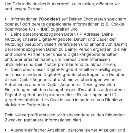
Anzeige
Konkrete Verdachtspunkte gibt es nicht. Es handelt
sich um eine Routinekontrolle vor dem letzten
Bauabschnitt in der Münsterstraße. Der Versorger
Gelsenwasser erneuert hier Leitungen, die Gemeinde
Kanäle, das Pflaster und die Beleuchtung. Bis
spätestens Dienstag sollen die Ergebnisse der
Experten vorliegen.
Anzeige
Anzeige