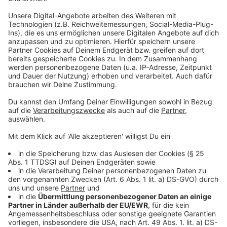
rechnen die Planer mit einem Zeitbedarf von
mindestens fünf Monaten. In dieser Bauphase wird
sowohl die Landstraße L844 als auch die Zufahrt zur
Fahrradstraße in der Huxburg gesperrt. Der Verkehr auf
der Bundesstraße selbst wird über Baustellenampeln
geregelt. Auch die Busse werden während der Zeit
umgeleitet. Dies betrifft vor allem die Linie S90: Dort
können die Haltestellen „Erlengrund“ und
„Siebenstücken“ nicht bedient werden. Über das
Angebot des „kommit-Shuttles“ besteht allerdings die
Möglichkeit, sich an alternative Haltestellen bringen
zu lassen.
Staus vor allem im Berufsverkehr
Entsprechende Umleitungsstrecken werden
ausgeschildert; auch für den regionalen Verkehr.
Detaillierte Informationen zur Verkehrsregelung