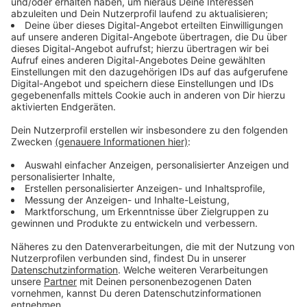
an der Ausfahrt des Baugebietes ihren endgültigen
Platz finden.
Während der Bauzeit wird es zu Beeinträchtigungen
des Verkehrs auf der B 235, für Busreisende sowie für
Radfahrer und Fußgänger auf dem
straßenbegleitenden Radweg kommen. Allerdings sind
die Einschränkungen je nach Bauabschnitt
unterschiedlich stark.
Start: Kreuzung B235 / Appelhülsener Straße
Die Umgestaltung der Kreuzung von B235 und
Appelhülsener Straße (L844) wird direkt zu Beginn der
Baumaßnahme die wohl stärksten Eingriffe in den
Verkehrsfluss notwendig machen. Für diese Arbeiten