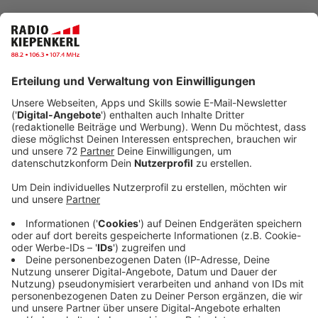
Die Arbeiten werden insgesamt voraussichtlich etwa
ein Jahr dauern und den Abschnitt vom Kreisverkehr
„Mönkingheide“ bis zum Abzweig zur Baumschule
Sennekamp betreffen.
Zwei Spuren, eine Ampel und ein Umzug der
Bushaltestelle
Von Münster aus kommend wird die Bundesstraße in
Zukunft ab Sennekamp bis zur Einmündung in das
Baugebiet zweispurig ausgebaut sein. An einer neu
geschaffenen Ampel, die Zu- und Ausfahrten aus dem
Baugebiet regelt, wird die zweite Spur zur
Abbiegespur in das Wohngebiet. Außerdem wird die
Bushaltestelle „Mönkingheide“ in Richtung Münster
verlegt. Die sogenannte „Mobilstation“ soll dann direkt