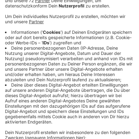
Bisher über 20 Betriebe geben Schülern der Sendener
Schulen und der Sekundarschule Lüdinghausen einen
direkten Einblick zum Mitmachen in ihren Berufsalltag.
Mit dabei zum Beispiel der Landesbetrieb Straßen -
mit den Berufen Ingenieur und Straßenwärter. Der Hof
Grothues-Potthoff stellt das Hotelfach mit den
Berufen Koch und Konditor vor. Die Hoffnung: Firmen
finden im besten Fall neue Nachwuchskräfte - weil
Schüler potentielle Arbeitsstellen kennenlernen.
Betriebe, die noch beim Berufsparcours in Senden
mitmachen wollen, melden sich noch bis heute Abend
dafür an.
Und zwar hier: wirtschaft@senden-westfalen.de oder
telefonisch unter 02597/699-704