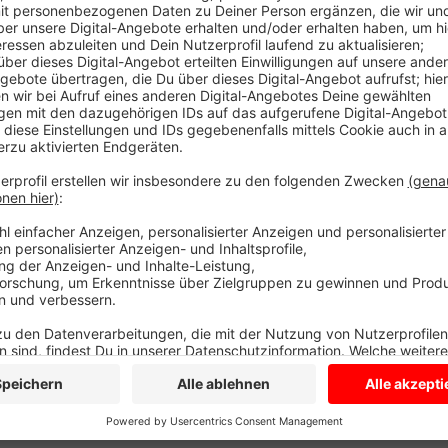
Die Gemeinde hat jetzt die Grundstückspreise veröff
für Einfamilien- oder Doppelhäuser betragen 260 Eu
weniger Geld, können sie den Grundstückspreis reduz
erst, wenn die Familien schon eine Zusage für ein 
gibt es
HIER.
Anzeige