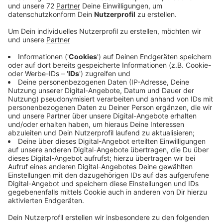
Anzeige
Die Gemeinde will unter anderem erfahren, wo Sie gern
mit dem Fahrrad entlang fahren. Gleichzeitig erhofft
sie sich Hinweise auf gefährliche Stellen und
Hindernisse. Auch interessant: Gibt es Orte in der
Gemeinde, die besonders schlecht mit dem Fahrrad zu
erreichen sind. Wo fehlen möglicherweise
Fahrradparkplätze? Gibt es ausreichend Plätze um
größere Lastenräder zu parken? Damit die
Verkehrswende klappt ist auch wichtig, dass es mit
dem Umsteigen zwischen Fahrrad, Bus und Bahn
klappt. Dazu sind ebenfalls Ihre Erfahrungen und
Verbesserungsvorschläge gefragt. Bis Anfang
September (05.09) können Sie sich
HIER
online
einbringen.