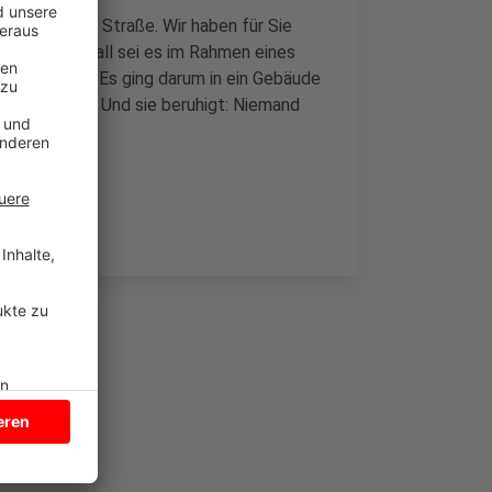
utos in der Straße. Wir haben für Sie
t: Zu dem Knall sei es im Rahmen eines
 beteiligt. Es ging darum in ein Gebäude
lant gewesen. Und sie beruhigt: Niemand