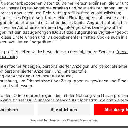
Über WhatsApp berichteten Sie außerdem von Polizeia
nachgefragt, was da los gewesen ist. Die Polizei sag
Einsatzes gekommen. Ein Spezialeinsatzkommando war
zu gelangen. Die Polizei betont: Der Einsatz sei gep
wurde verletzt.
Anzeige