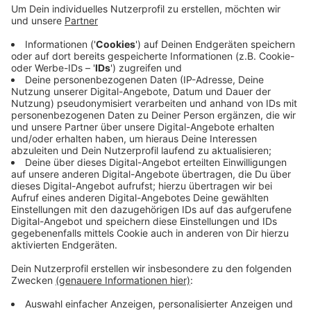
Die Ergebnisse eines Leistungswettbewerbs stehen
heute fest. Die Sendener Schul-Sanis haben sich am
Wochenende in Nottuln mit Gruppen anderer Schulen
in den Bereiche Erste Hilfe, Teamgeist und
Lösungsgeschick gemessen. Über 400 Schulsanitäter
betreut das Rote Kreuz in diesem Jahr in Westfalen-
Lippe. Die Jugendlichen bekommen eine spezielle
Ausbildung, um ihren Mitschülern nach Unfällen oder in
Notsituationen zu Helfen und zur Seite zu stehen.
Anzeige
Anzeige