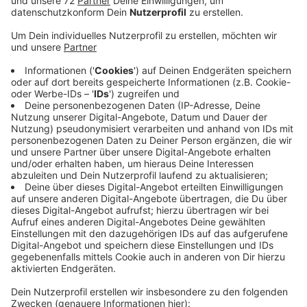
Anzeige
Das Problem ist ja, dass der zuständige Fachbereich
bei der Gemeinde so viele Großprojekte zu bearbeiten
hat, dass das Spielplatzkonzept immer wieder nach
hinten gerutscht ist. Deshalb soll sich jetzt ein
externes Fachbüro um das Spielplatzkonzept
kümmern. Sobald der Haushalt verabschiedet ist, will
die Gemeinde den Auftrag vergeben. Dass es in der
Sache endlich vorangeht, darauf warten unter anderem
Familien im Wohngebiet Grottenkamp. Der Spielplatz
hier ist schon seit dem Sommer gesperrt. Die Geräte
sind alt, marode und verrostet. Wie es hier weitergeht,
hängt von dem Spielplatzkonzept ab. Ob es jetzt
tatsächlich mit dem Spielplatzkonzept für die
Gemeinde Senden vorangeht, Radio Kiepenkerl bleibt
dran.