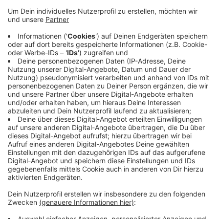
Die Brandexperten der Polizei haben heute ihre
Ergebnisse vorgestellt. Ein technischer Defekt im
Rohrleitungssystem ist danach die Ursache gewesen.
Mehrere Feuerwehrleute waren auf dem Hof mit
Schwefelsäure in Kontakt gekommen. Sie kamen ins
Krankenhaus, sind jetzt aber wieder alle zuhause. Ein
Nebengebäude ist auf dem Hof komplett abgebrannt.
Eine Gefahr war ein Schwefelsäuretank, der für den
Betrieb der Biogasanlage nötig war. Éine Fachfirma
hatte den Tank entsorgt.
Anzeige