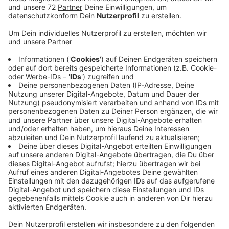
Die Brücke und die angrenzende Landstraße in
Richtung Münster sind für drei Wochen lang gesperrt.
Arbeiter schließen die neue Brücke, die gerade schon
neben der alten Brücke parkt, provisorisch an den
Kappenberger Damm an. Hier sollen dann künftig die
Autofahrer entlangfahren, damit die alte Brücke
abgerissen werden kann. Das ist für Januar
vorgesehen. Ende kommenden Jahres soll die neue
Brücke dann an den Platz der alten rücken, dafür ist
der Abschnitt dann erstmal wieder gesperrt. Aber
schauen wir erstmal auf heute: Autofahrer weichen
über eine großräumige Umleitung über Senden aus.
Fußgänger und Radfahrer müssen einen kleinen
Umweg über benachbarte Kanalbrücken in Kauf
nehmen. Busse fahren zudem einige Haltestellen nicht
an. Das Unternehmen Regionalverkehr Münsterland hat