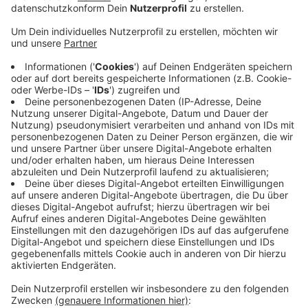
Der Gesuchte hat auf der Baustelle, auf der Straßen-
und Asphaltarbeiten vorgenommen werden, ziemlich
gewütet. Am Mittwochmorgen (24.09.) zwischen
04.30 Uhr und 05.00 Uhr nahm der Unbekannte einen
vor Ort abgestellten Minibagger in Betrieb .
Anschließend riss er mit diesem auf einer Länge von
etwa 120 Metern frisch verlegte Randsteine aus dem
Betonfundament. Anschließend stellte er den Bagger
zurück an den Ursprungsort. Der Sachschaden liegt
nach ersten Erkenntnissen mindestens im hohen
vierstelligen Bereich. Zeugenhinweise nimmt die
Polizei Lüdinghausen unter der Nummer 02591-7930
entgegen.
Anzeige