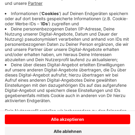
Die Polizei stellt heute Morgen erste Erkenntnisse vor.
Danach war die Frau auf der B 235 unterwegs. Sie
verlor die Kontrolle über ihr Auto, überschlug sich und
landete im Graben. Sie wurde eingeklemmt, die
Feuerwehr befreite sie aus dem Auto. Ein
Rettungswagen brachte sie ins Krankenhaus.
Anzeige
Anzeige
Anzeige