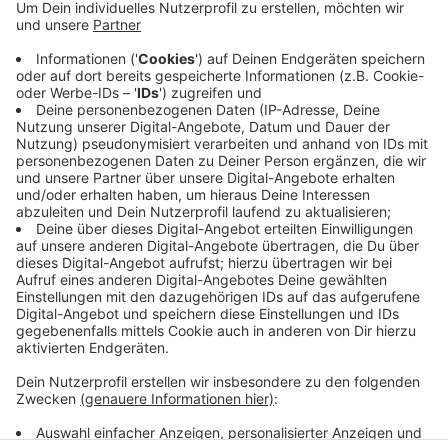
Der Start auf einem privaten Platz in der
Dorfbauerschaft ist schief gelaufen. Die Maschine
schoss über die Landebahn hinaus, durch einen
Weidezaun und landete in einem Graben. Für den
Piloten ging es glimpflich aus. Rettungskräfte
untersuchten ihn zwar, ins Krankenhaus nahmen sie ihn
aber nicht mit. Andere Menschen waren nicht an Bord.
Das Kleinflugzeug wurde stark beschädigt.
Anzeige
Anzeige