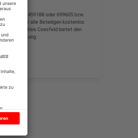
renWert (Tel. 2459188 oder 699605 bzw.
jekt ist für alle Beteiligen kostenlos.
 Caritas im Kreis Coesfeld bietet den
ng und Begleitung.