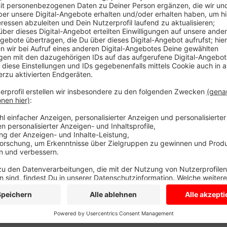
Bis einschließlich August gibt es das günstige Tick
Gemeinde Senden hat eine Online-Umfrage gestartet 
160 Menschen aus Senden, Lüdinghausen und der Nac
Über die Hälfte hat kein Neun-Euro-Ticket, viele dav
Verbindungen mit Bus und Bahn seien zu schlecht un
schneller zum Ziel. Auch diejenigen, die ein Neun-Euro
Bahn-Verbindungen. Es koste mehr Zeit als mit dem 
sei ohne das neun-Euro-Ticket zu teuer. Anschließe
Auto fahren. Das Neun-Euro-Ticket soll Menschen e
anschieben.
Anzeige