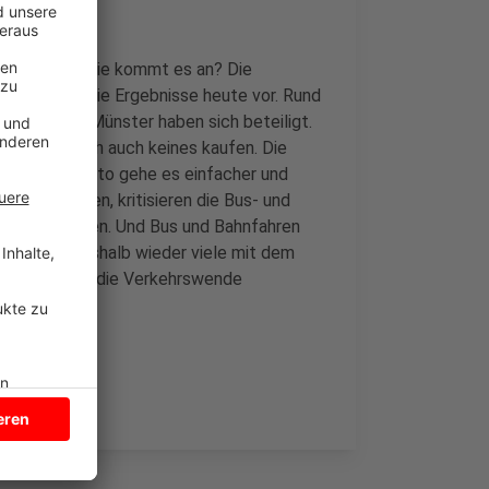
et noch. Und wie kommt es an? Die
und stellt die Ergebnisse heute vor. Rund
hbarstadt Münster haben sich beteiligt.
on wollen sich auch keines kaufen. Die
d mit dem Auto gehe es einfacher und
-Ticket haben, kritisieren die Bus- und
Auto zu fahren. Und Bus und Bahnfahren
nd würden deshalb wieder viele mit dem
ntlasten und die Verkehrswende