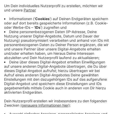
Brandexperten der Polizei haben heute ihr Ergebnis
vorgestellt. Das Feuer war am Mittwoch vor einer
Woche im Obergeschoss des Hauses ausgebrochen.
Die Experten sicherten Spuren. Unter anderem
schlugen Unbekannte die Glasscheibe einer Tür ein, um
einzusteigen. Menschen wurden nicht verletzt, der
Schaden, den das Feuer angerichtete, ist groß. Jetzt
hofft die Polizei auf Zeugen, die möglicherweise
verdächtige Menschen an dem Haus an der
Seppenrader Straße beobachtet haben. In dem Haus
ist ein Ofenbetrieb untergebracht.
Anzeige