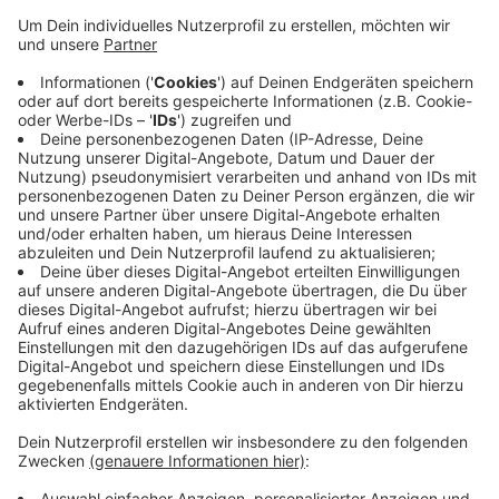
Insgesamt handelt es sich dabei um sechs Menschen,
die aus Dülmen und Nordkirchen kommen. Sie bleiben
im Josefshaus, bis es für sie dauerhafte Lösungen
gibt. Knapp 1000 Kriegsflüchtlinge sind beim Kreis bis
jetzt registriert. Das Land NRW verteilt die
Kriegsflüchtlinge auf Orte im Kreis. Bis heute hat es
Städten und Gemeinden knapp 400 Menschen
zugewiesen. Die Menschen aus der Ukraine sollen
spezielle Sprachkurse bekommen, diese bereiten
Städte und Gemeinden mit verschiedenen Anbietern,
unter anderem der Volkshochschule gerade vor.
Anzeige