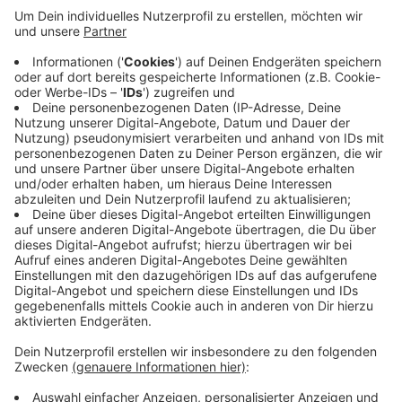
Anzeige
Bevor die ersten Menschen einziehen, führt ein Team
angemeldete Gruppen herum. Übermorgen ist der
offizielle Startschuss für die Unterkunft.
Voraussichtlich am Freitag ziehen die ersten
Menschen ein. Platz ist in der Landesunterkunft für bis
zu 250 Flüchtlinge. Ein Umfeldmanager soll sich
künftig um Fragen und Probleme von Anwohnern
kümmern.
Anzeige