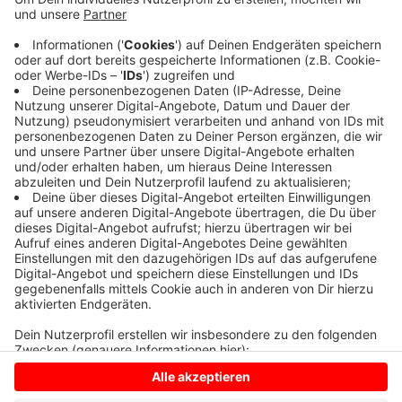
An frühen Nachmittag ist der Kreisverkehr gesperrt
gewesen. Ein Motorradfahrer hatte die Kontrolle
verloren und war gestürzt. Ein Rettungswagen brachte
ihn in ein Krankenhaus. Die Polizei prüft, ob der Fahrer
auf nasser Fahrbahn gerutscht war oder ob der Unfall
eine andere Ursache hatte.
Anzeige
Anzeige
Anzeige