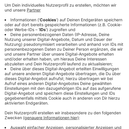
Radio Kiepenkerl-Hörer Michael hatte sich gewundert,
dass ab der Fleischerei Feldkamp das Tempo immer
noch auf 70 reduziert ist. Über ein halbes Jahr nach
Ende der Baustelle hier müsste der neue Asphalt doch
inzwischen griffig genug sein? Der Landesbetrieb
hatte nämlich um Geduld gebeten. Auto- und LKW-
Reifen müssten den frischen, glatten Asphalt erst
aufrauen. Wir haben nachgefragt. Prüfer haben
inzwischen festgestellt, dass der Asphalt griffig genug
ist. Arbeiter bauen die Tempo 70-Schilder in Kürze ab
Anzeige