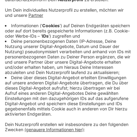
Die Stadt hat Online-Umfragen gestartet, um mehr
über die Wünsche von Jugendlichen und Familien hier
zu erfahren. Heute ist die letzte Chance sich zu
beteiligen. Bisher haben das schon mehr Menschen
getan als die Stadt erwartet hat. Mehrere hundert
Menschen haben die Fragen beantwortet. Jugendliche
wünschen sich zum Beispiel einen Modeladen. Ein
Planungsbüro wertet alle Antworten aus. Erste
Ergebnisse stellt es in anderthalb Wochen (18.10) bei
einem offenen Arbeitskreistreffen in der Mensa der
Marienschule vor.
HIER
geht es zu der Umfrage für
Familien und
HIER
zur Jugendumfrage.
Anzeige