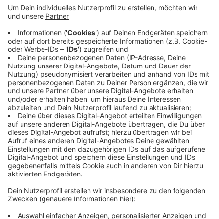
Anzeige
Am Abend gab’s im Rosendorf dagegen noch Wirbel
durch einen großen Feuerwehr-Einsatz. Gut 60
Feuerwehr-Einsatzkräfte waren in der Bäckerstraße im
Einsatz, weil es aus einer Wohnung in einem
Mehrfamilienhaus qualmte. Die Feuerwehr lüftete
durch und die Polizei hat die Wohnung abgesperrt, um
sich jetzt genauer nach der Qualm-Ursache
umzusehen. Verletzt wurde niemand.
Anzeige
Anzeige