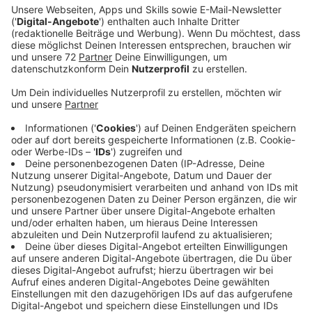
Anzeige
Mit ihrer neuen Single "Head Held High" veröffentlicht
TikTok-Star SERA einen weiteren Hit. Darin singt die
niederländische Sängerin über Menschen, die hinter
ihrem Rücken über sie geredet haben, erkennt aber am
Ende, wie stark und mutig sie doch ist. Mit intensiven
Beats und dem Abriss eines ganzen Schrottplatzes im
Musikvideo unterstreicht SERA ihre Empowerment-
Botschaft. Nachdem die Niederländerin 2019 einen
Song mit Justin Bieber live auf TikTok performte,
nahm ihre Gesangskarriere schnell Fahrt auf. Nach
etlichen Coversongs ist "Head Held High" nun ihre
vierte Single.
Anzeige