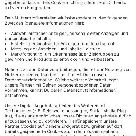
Wir benötigen Ihre
Zustimmung, um den YouTube
Video-Service zu laden!
Wir verwenden einen Service eines
Drittanbieters, um Videoinhalte
einzubetten. Dieser Service kann
Daten zu Ihren Aktivitäten
sammeln. Bitte lesen Sie die
Details durch und stimmen Sie der
Nutzung des Service zu, um dieses
Video anzusehen.
Mehr Informationen
Die vierte Single von TikTok-Star SERA - "Head Held
High" - bei uns im besten Mix.
Akzeptieren
Anzeige
powered by
Usercentrics Consent