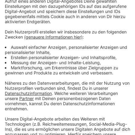
Text. In "Señorita" singen Camila und Shawn von
Tequila, wie sehr man sich braucht und es hasst, sich
verabschieden zu müssen. Tja und wie nennt Shawn
Camila in dem Song? Natürlich, "Señorita". Und das
alles findet sich auch in der neuen Single wieder. Kurz
gefasst: Es war für die beiden wohl der Sommer
schlechthin und den können wir jetzt in Shawns neuer
Single hören.
Anzeige
Wir benötigen Ihre
Zustimmung, um den YouTube
Video-Service zu laden!
Wir verwenden einen Service eines
Drittanbieters, um Videoinhalte
einzubetten. Dieser Service kann