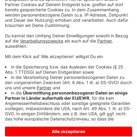
Daten zu Ihren Aktivitäten
sammeln. Bitte lesen Sie die
Details durch und stimmen Sie der
Nutzung des Service zu, um dieses
Video anzusehen.
Mehr Informationen
Shawn Mendes, Tainy - Summer Of Love
Akzeptieren
Anzeige
powered by
Usercentrics Consent
Management Platform
Anzeige
Anzeige