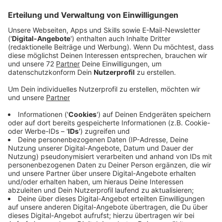
Einen richtigen Sommer hatten wir dieses Jahr gefühlt
gar nicht. Regen ohne Ende, ganz kaltes Wetter, die
Sonne hat sich auch viel zu selten gemeldet. Das ist
rückblickend echt schon etwas deprimierend aber er
hier bringt uns den Sommer doch noch etwas zurück.
Und zwar Shawn Mendes! Der hat seine neue Single
"Summer Of Love" rausgebracht und die bringt uns ein
bisschen karibisches Flair nach Hause. Und die Fans
von Shawn sind sich auch schon sicher: Die neue
Nummer muss was mit dem Song "Señorita", Shawns
gemeinsamer Single mit seiner Freundin Camila Cabello
zu tun haben. Die beiden sind jetzt schon seit zwei
Jahren ein Paar. Im Sommer 2019 haben sie ihre
Beziehung bekannt gemacht – das war also auch
schon eine Art "Summer Of Love" aber die Fans haben
noch ganz andere parallelen gefunden und zwar im