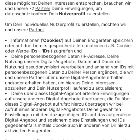
Anzeige
Grund zur Sorge besteht nicht, sagt die
Arbeitsagentur. Sie hat heute neuste Zahlen
vorgestellt. Es sei normal jetzt im Sommer. In der
Regel sinke die Arbeitslosigkeit wieder mit Ende der
Ferien. So vorzeigbar eine niedrige Quote von gerade
mal 2,9 Prozent ist, umso deutlicher zeigt sie die Not
im Fachkräftemangel an. Firmen im Kreis bilden ihren
Nachwuchs selbst aus. In diesen Tagen beginnt das
neue Ausbildungsjahr. Es gibt aber auch noch einige
Jugendliche, die noch ohne Lehrstelle sind. Für sie gibt
es noch die Chance, schnell einen Vertrag zu
unterschreiben, sagt die Arbeitsagentur. Rund 1800
freie Ausbildungsplätze gibt es noch, mehr als im
Vorjahr. Dem gegenüber stehen knapp 700 Bewerber,
weniger als im Vorjahr. Angehende