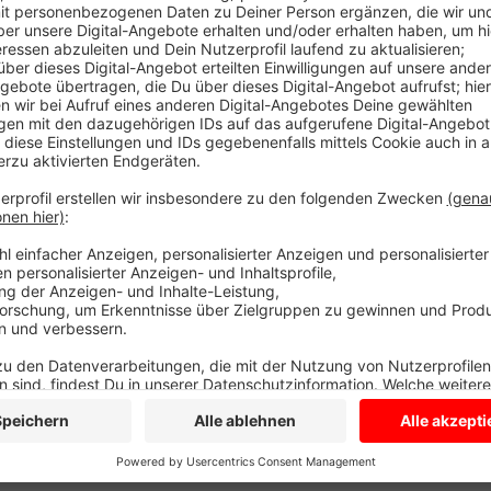
Deswegen gibt es im Kalender von Dirk's Reifencente
halbe Stunde kommt ein neues Auto zum Reifenwechs
bis Ostern" sei zwar einfach zu merken. Besser sei a
mindestens 7 Grad warm, spätestens dann sollten di
Mitarbeiter im Autocenter Keute in Ottmarsbocholt
Halt auf dem Asphalt. Spontane Termine gibt es kaum
Wochen, bis es einen freien Termin gibt. Den größt
Faulhaber in Holtwick nach Ostern.
Anzeige