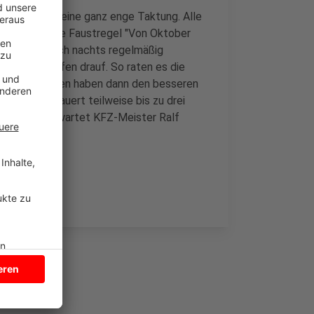
r in Dülmen eine ganz enge Taktung. Alle
eln rein. Die Faustregel "Von Oktober
ber: Ist es auch nachts regelmäßig
e Sommerreifen drauf. So raten es die
. Sommerreifen haben dann den besseren
 noch. Es dauert teilweise bis zu drei
en Ansturm erwartet KFZ-Meister Ralf