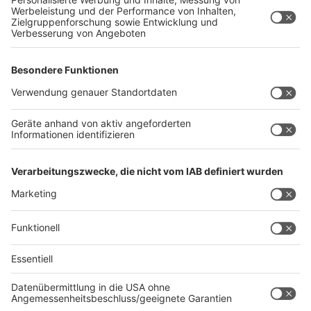
richtige CO2-Schlucker. "Aber auch hier geht es
nachhaltiger", bestätigt Müther. "Zum Beispiel, wenn
das Hotel eine eigene Wasser-
Wiederaufbereitungsanlage hat oder das Hotel darauf
achtet, dass man in Sachen Beleuchtung
Energiesparkonzepte hat und dementsprechend auf
erneuerbare Energien setzt." Mit Natur-Pools könnte
man die mit Chlor befüllten Hotelpools in Sachen CO2
ersetzen lassen.
Autoren: Nina Tenhaef und Joachim Schultheis
Anzeige
Anzeige