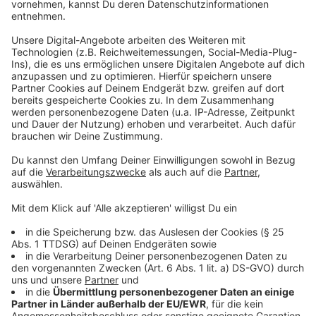
hat sehr gut bei uns abgeschnitten. Winterberg
hat hier sehr viele Angebote, mit kurzer Wartezeit
und sogar einigen Rabatten."
Anzeige
Ein Hotel-Pool verbraucht in der Regel viel CO2, außer
es wird ein Natur-Pool eingesetzt.
Anzeige
So spart man CO2 mit einer bestimmten
Unterkunft
Anzeige
Ein nachhaltiges Hotel könne man schon an der