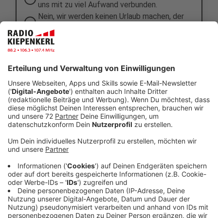
uns mit zu viel Aufwand verbunden.
Nein, wir werden keinen Urlaub machen, der
nachhaltig ist.
Ich kann mir keinen nachhaltigen Urlaub
leisten.
Anzeige
Anzeige
Auch in NRW gibt es schöne nachhaltige
Ziele
Anzeige
Wer Urlaub in Nordrhein-Westfalen bevorzugt, für den