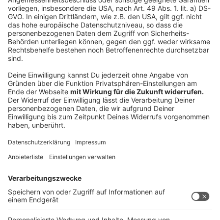
Architektur und Bauweise erkennen, sagt Müther.
"Wichtig ist, dass lokale, umweltfreundliche
Baumaterialien genutzt werden. Oder auch
Einrichtungsgegenstände, die vielleicht zusammen mit
lokalen Handwerkern und Designern entworfen und
eingebaut worden sind. In der Gartenanlage kann man
schon sehen, ob beispielsweise einheimische Pflanzen
angelegt wurden. Auch die Frage, wie mit Wasser
umgegangen wird, sollte man sich stellen." Und auch im
Hotelzimmer kann man erkennen, ob meinem Hotel
Umweltschutz wichtig ist. "Das Handtuch sollte nicht
unbedingt jeden Tag gewechselt werden. Da wird
schon viel Wasser gespart", so der ADAC-
Reiseexperte. Daneben gebe es auch andere Punkte
wie beispielsweise tatsächlich den Seifenspender
oder aber, wie viel Wasser durch die Toilettenspülung
beziehungsweise die Dusche fließt.
Trotzdem sind Klimaanlagen, Pools, Spa-Bereiche