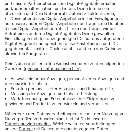
hat der ADAC-Experte auch zwei nachhaltige
Empfehlungen:
Naturpark Eifel:
"Hier wird großer Wert auf das
Thema Naturschutz gelegt. Es gibt eine große
biologische Vielfalt und eine ganze Menge an
geführter Touren Wandertouren, bei denen man
die Natur genießen kann und völlig ohne Auto sich
nachhaltig fortbewegt. Diese Touren sind
teilweise sogar kostenlos."
Winterberg:
"In der Sauerland-Region wird
Nachhaltigkeit großgeschrieben: Weil zum einen
bei der An- und Abreise in Winterberg wirklich
darauf geachtet wird, dass man dann auch die
berühmte letzte Meile, also das letzte Stück vom
Bahnhof bis zum Hotel oder der Unterkunft gut
vorwärtskommt - egal ob mit Linienbus, Rufbus,
Hol- und Bringservice. Es gibt auch einen
Gepäcktransport vor Ort und die Mobilität vor Ort