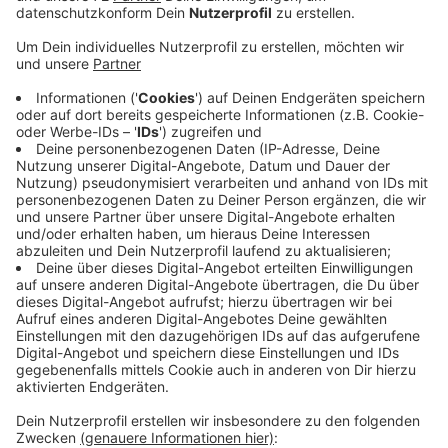
Veröffentlicht:
Montag, 10.10.2022 06:13
Anzeige
Der FC Nordkirchen gewinnt in der Fußball Landesliga
das Nachbarschaftsduell gegen den Werner SC mit
4:1. Nordkirchen gehört nun zu den Verfolgern von
Spitzenreiter Bockum-Hövel.
Und der SV Bösensell erreicht in der A-Kreisliga
Münster gegen den SV Rinkerode nur ein 2:2
Unentschieden. Bösensell hat dadurch jetzt in der
Tabelle einen kleinen Rückstand auf Spitzenreiter
Wacker Mecklenbeck.
Anzeige