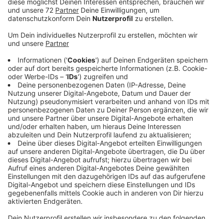
Es war eine zähe Begegnung. Das intensive
Trainingslager in Holland war der Mannschaft
anzumerken. In den kommenden Tagen gibt es den
Feinschliff für den Ligastart. Die Preußen eröffnen die
neue Saison in der Regionalliga am Freitag mit einem
Auswärtsspiel beim starken SV Rödinghausen in
Ostwestfalen.
Die Volleyball-Frauen des Bundesligisten USC Münster
schlagen den Ligakonkurrenten Ladies in Black Aachen
mit 3:1 in einem Testspiel. Es war die erste Partie nach
der Corona-Pause. Die neue Bundesligasaison beginnt
Anfang Oktober.
Der Kreispokal ist heute das Ziel für die Fußball-
Frauen des VfL Billerbeck. Sie gehen als Favorit in das
Endspiel gegen die Spielvereinigung Vreden. Das Finale
findet um 15 Uhr in Gescher statt. Der Fußballkreis hat