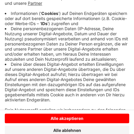
Die Preußen gewinnen wie erwartet deutlich gegen
Vestia Disteln aus Herten im Nachbarkreis
Recklinghausen mit 7:1. Disteln spielt vier Ligen tiefer.
Nächster Gegner der Preußen ist die Spielvereinigung
Erkenschwick – ebenfalls aus dem Kreis
Recklinghausen.
Anzeige
Anzeige
Anzeige