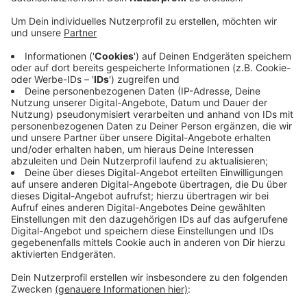
Anzeige
In der Hinrunde gab es einen klaren 4:0-Sieg für
Münster. An das Spiel erinnert sich Hildmann gerne
zurück. "Wir haben eine tolle Leistung gezeigt. Beide
Mannschaften wählen den fußballerischen Ansatz."
Für das Spiel heute gegen Preußens Ex-Trainer Pavel
Dotchev sagt Hildmann, man wolle Aue "von Anfang an
unter Druck setzen, sehr fleißig anlaufen, um dann
selbst Bälle zu klauen und unsere Stärke, das
Umschaltspiel, auszunutzen".
Anzeige