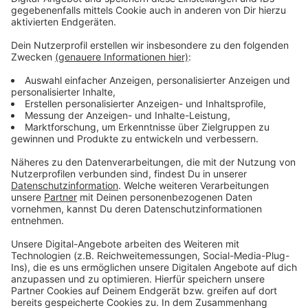
angezeigten Kaufpreis zuschlagen und die Auktion
damit beenden.
"Je länger Sie also warten, desto günstiger wird der
Gegenstand; desto größer ist aber auch das Risiko,
dass einem der Gegenstand vor der Nase
weggeschnappt wird. Der jeweils Höchstbietende
erhält den Zuschlag beim Erreichen des Kaufpreises.",
erklärt Frederik Hesseling vom Bürgerbüro der Stadt
Coesfeld.
Alle ersteigerten Gegenstände müssen im Bürgerbüro
abgeholt werden. Ein Versand durch die Stadt ist
ausgeschlossen. Fahrräder sind außerhalb des
Rathauses gelagert. Sie werden nach Zahlung des
Kaufpreises im Bürgerbüro zu den angegebenen
Abholzeiten ausgegeben.