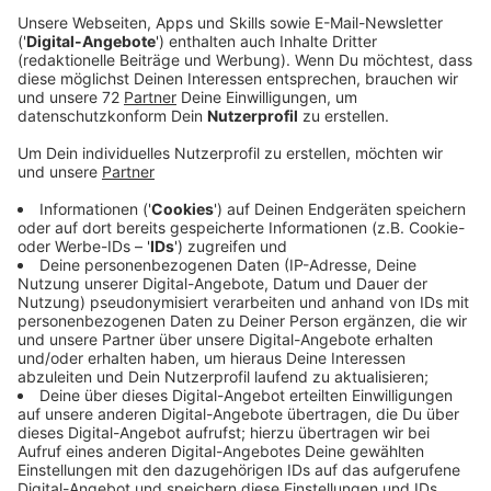
Handy, Schmuck, Uhren und Brillen. Mitmachen
kann jeder. Die Stadt versteigert die Auktions-
Gegenstände an den Meistbietenden.
Veröffentlicht:
Montag, 26.07.2021 12:00
Anzeige
Und so funktioniert es:
Nach einer kurzen kostenlosen Anmeldung kann jeder
mitbieten. Die meisten Artikel werden nach dem
"Countdown Prinzip" versteigert. Hier fallen die Preise
im Angebotszeitraum in regelmäßigen Abständen in
Cent-Schritten von einem hohen Startpreis bis auf
einen Euro. Sie können jeweils zum aktuellen