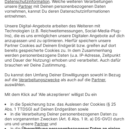
2015 sind rund 82 % der Deutschen zwischen 14
und 69 Jahren der Meinung, dass sich
Entscheidungsträger*innen auf kommunaler
Ebene stärker mit dem Thema
Radverkehrsförderung beschäftigen sollten.
Dabei sprechen sich die Befragten u.a. für den Bau
von mehr Radwegen (63 %) und mehr
Fahrradabstellanlagen (47 %) aus.
Anzeige