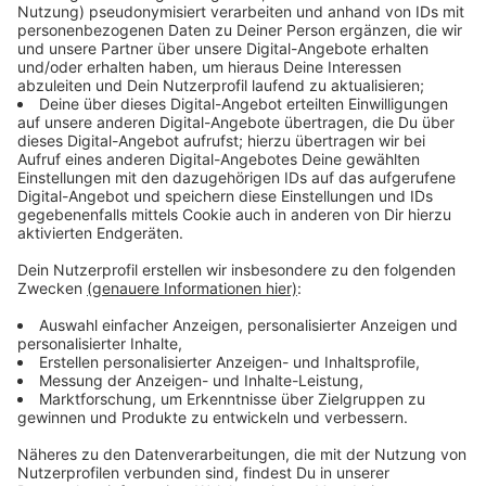
2016).·
Im Jahr 2010 verursachten Pkws und Krafträder
79 % der Kohlendioxid-Emissionen im
Personenverkehr (Statistisches Bundesamt
2013).
Etwa 7,5 Millionen Tonnen CO
ließen sich alleine
2
in Deutschland vermeiden, wenn zirka 30 % der
Kurzstrecken bis sechs Kilometer in den
Innenstädten mit dem Fahrrad statt mit dem
Auto gefahren werden (Bundesministerium für
Verkehr, Bau und Stadtentwicklung 2002).
Radverkehrsanteil steigern
80 % der Haushalte in Deutschland besitzen ein
Fahrrad, trotzdem liegt der Anteil aller Wege, die
in Deutschland geradelt werden, durchschnittlich
bei nur 10 % (Bundesministerium für Verkehr und
digitale Infrastruktur, 2014).
Nach Angaben des Fahrrad-Monitor Deutschland