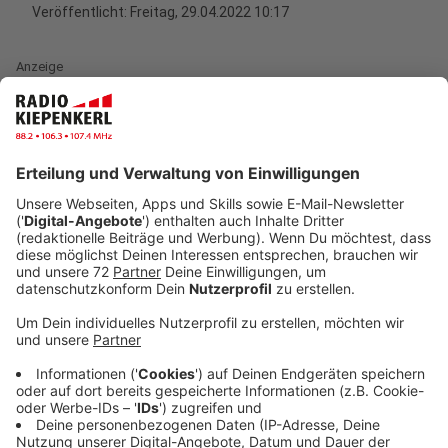
Veröffentlicht:
Freitag, 29.04.2022 10:17
Anzeige
Jetzt noch mitmachen:
Alle Infos gibt es hier!
Anzeige
Hintergrund – Warum brauchen wir mehr
Radverkehr?
Kohlendioxid-Emissionen vermeiden
Etwa ein Fünftel der klimaschädlichen
Kohlendioxid-Emissionen in Deutschland
entstehen im Verkehr (Umweltbundesamt