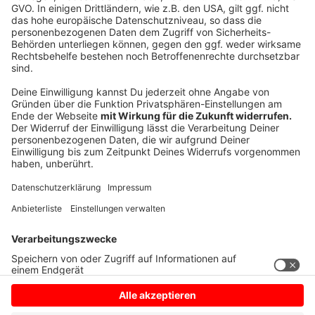
Anzeige
play_circle
download
Beitrag zu Linus 02
Anzeige
Anzeige
Anzeige