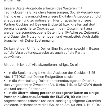
Menschen.
Bitte helft Linus!
Den Link zu Linus Spendenaktion der DKMS finden Sie
HIER
.
Anzeige
play_circle
download
Beitrag zu Linus 01