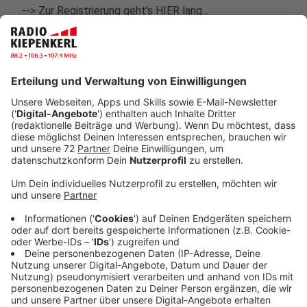
--> Zur Registrierung geht's
HIER
lang...
Dieses Schicksal berührt den Kreis Coesfeld. Der 5-
jährige Sohn von Psychotherapeut Michael Braunheim
aus Senden ist an akuter Leukämie erkrankt. Die
Krankheit ist an Weihnachten 2019 ausgebrochen. Sie
begann harmlos, die Familie dachte er hätte er eine
Erkältung. Doch dann kam die schockierende Diagnose.
Akute Leukämie.
Der Gesundheitszustand von Linus schwankt,
momentan ist er einer hochdosierten Chemotherapie
ausgesetzt. Diese bereitet ihn auf eine
Stammzellenspende vor.
Seine Geschwister kommen leider nicht infrage, daher