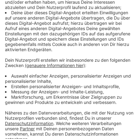
ist die Familie auf einen Fremdspender angewiesen.
Sie hofft, dass sich viele Menschen registrieren, damit
jemand gefunden wird, der Linus Leben rettet. Denn er
will leben. Er kämpft jeden Tag und hat kürzlich sogar
mit seiner Familie Weihnachten und seinen Geburtstag
nachgefeiert. Diese Feste hatte er wegen seiner
Erkrankung verpasst. Nun durfte er gemeinsam mit
ihnen einen Weihnachtsbaum schmücken und mit einer
Dinoparty seinen Geburtstag nachfeiern.
Die Stammzellspende ist ungefährlich. Um sich
erstmal zu registrieren, müssen Sie sich ein Onlineset
bestellen. Vor Ort gibt es aufgrund der
Coronapandemie gerade keine Registrierungsaktionen.
In dem Set sind Wattestäbchen, mit denen Sie einen
Wangenabstrich vornehmen und dieses dann an die
DKMS schicken. Sie prüft, ob Sie als Spender infrage
kommen - für Linus, oder auch für einen anderen