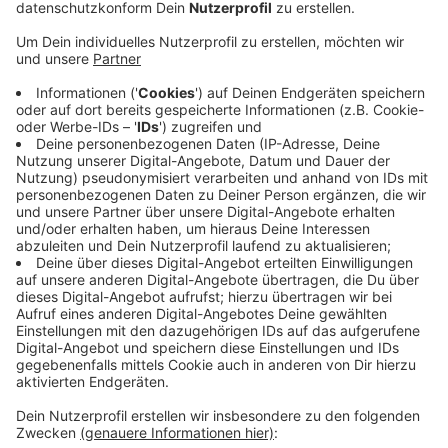
Gleich nach dem Frühstück bauen Helfer Ton und
Lichttechnik auf dem Schulhof der Hermann-Leeser-
Realschule auf. Die Hitzewelle schickt heute ihre
Vorboten, es wird heiß im Kreis bei Werten um 33 Grad.
Das Kulturteam der Stadt Dülmen stellt deshalb extra
viele Wasserkisten für die Truppe bereit und auch der
Getränkewagen ist für die Besucher extra gut gefüllt.
Bei möglichen Kreislaufproblemen sind die Helfer des
Deutschen Roten Kreuzes schnell zur Stelle. Die
diesjährige Premiere des Dülmener Straßentheaters
startet wie immer um 21 Uhr. Der Eintritt ist frei. Zum
Auftakt des Straßentheaters in Dülmen sehen Sie
heute eine Truppe aus England mit einer Kombination
aus Tanztheater und Akrobatik.
Anzeige