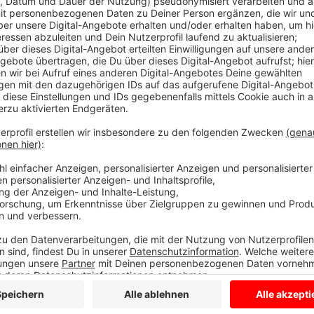
Anzeige
Jede Stunde neue Geschenke für euch:
Wir verschenken Familientickets für das Cinemotion i
Ketteler Hof, Blumensträuße, eine ALEXA der neues
Familienttickets für den Movie Park oder Tank-Gutsc
Anzeige
Anzeige
Um zu gewinnen ist es wichtig, dass ihr am Donne
wenn wir anrufen!
Anzeige