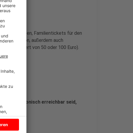
n Lüdinghausen, Familientickets für den
ten Generation, außerdem auch
heine (im Wert von 50 oder 100 Euro).
rstag telefonisch erreichbar seid,