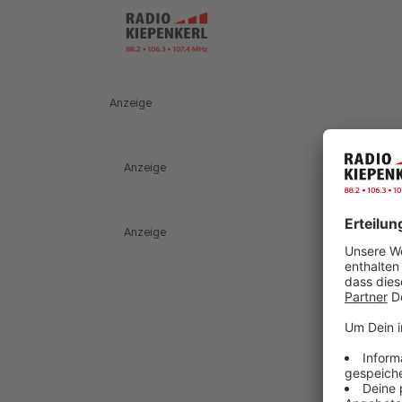
Anzeige
Anzeige
Anzeige