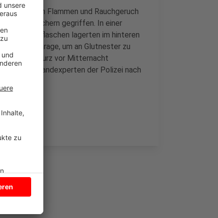
e in Südkirchen Flammen und Rauchgeruch
zu Feuerlöschern gegriffen. In einer
t: Zwei Gasflaschen lagerten im hinteren
räumte die Garage, um an Glutnester zu
unden bis kurz vor Mitternacht
 forschen Brandexperten der Polizei nach