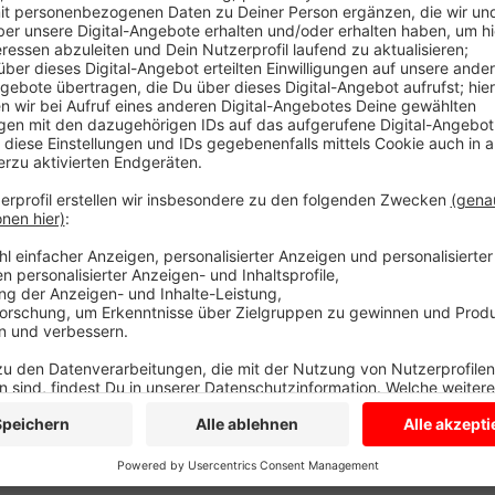
Was war da los? Nachbarn hatten in der Kolbestraß
bemerkt, die Feuerwehr alarmiert und selbst beherzt 
Garage war ein Brand ausgebrochen. Besonders brisan
Bereich. Die Feuerwehr holte sie schnell heraus und 
kommen. Knapp 40 Feuerwehrleute waren gut zwei St
beschäftigt. Menschen wurden nicht verletzt. Heute
der Ursache des Feuers.
Anzeige