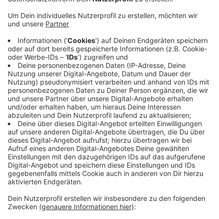
Anzeige
Auf der Radio Kiepenkerl-Facebookseite wundern sich
Andre und Jenn über viel Polizei. Per WhatsApp bei
Radio Kiepenkerl wollen Susanne und Christian wissen,
was im Dorf los war. Die Polizei stellt erste
Erkenntnisse vor: Ein aufmerksamer Beobachter hatte
am Nachmittag einen Mann mit einem Gewehr in einem
Waldstück im Bereich Wersebrede am Friedhof
gesehen. Die Polizei rückte an und suchte mit
Streifenwagen am Boden – und einem Hubschrauber
aus der Luft. Die Aktion endete erfolglos. Der Mann
mit dem Gewehr tauchte nicht wieder auf.
Anzeige