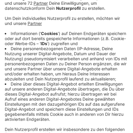
Anzeige
Durch die auffällige Farbe sind sie sofort zu erkennen.
Sie stehen in beiden Orten im Vorraum der Volksbank-
Filialen, also bei den Geldautomaten. Im Prinzip
funktionieren sie wie ein Briefkasten. Sie werfen das
Rezept ein und bekommen das Medikament dann von
der Bären-Apotheke nach Hause geliefert. Sie ist die
einzige Apotheke in der Gemeinde. Ein Ladenlokal hat
sie nur in Nordkirchen selbst. Um auch die anderen
Ortsteile noch besser versorgen zu können, hat sie das
Projekt mit der Gemeinde und der Volksbank ins Leben
gerufen. Der Service ist kostenlos und funktioniert
auch mit rezeptfreien Medikamenten. Einen ähnlichen
Service gibt es in Rorup mit einer offiziellen
Rezeptsammelstelle. Das ist ebenfalls eine Art
Briefkasten, den die beteiligten Apotheken ein bis