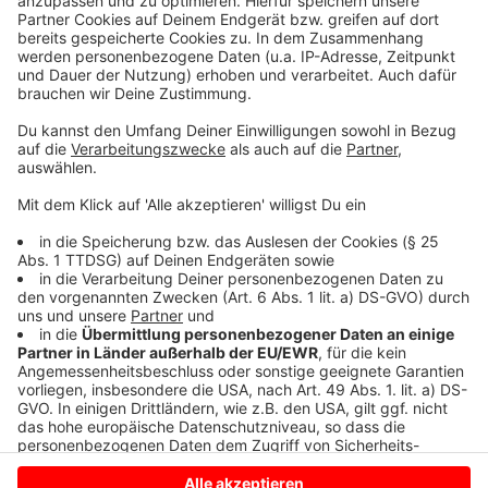
geschmückte Schützenhalle sorgen für ein einmaliges
Ambiente und laden zum ausgelassenen Feiern ein. Ob
bei gekühlten Getränken am Tresen und der
Cocktailbar oder bei Leckerem vom Grill, für das
leibliche Wohl wird bestens gesorgt. Ab dem 15.03
sind Eintrittskarten im Vorverkauf bei der Sparkasse
Olfen, BBS, Trinkgut Wilms und der
Lottoannahmestelle Etges erhältlich.
Anzeige
Anzeige