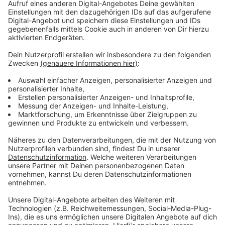
Uhr machen Sie dann weiter mit tanzen... Es gibt Musik,
Wein und ne Hüpfburg. Los geht es mit dem Maibaum
Aufstellen in Bösensell um 17.30 Uhr. Der Eintritt, auch
später zur Party, ist frei.
In Hausdülmen stellt die freiwillige Feuerwehr des
Löschzugs Hausdülmen heute den Maibaum auf. Der
Schützenverein Burgwache Hausdülmen sorgt für
Gegrilltes und Getränke. Los geht es hier ab 18 Uhr auf
dem Dorfplatz in Hausdülmen.
Tanz in den Mai in
Olfen
, an und in der Schützenhalle
ab 20 Uhr. Organisiert von der Bürgerschützengilde.
Sowohl unterhalb des Partyfallschirms im
Außenbereichen der Schützenhalle als auch in der
Halle selbst kann in den Mai getanzt werden. Der
festlich illuminierte Außenbereich und die