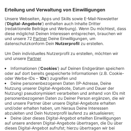
Anzeige
Am Brunnen im
Sendener
Ortskern beispielsweise
bringt die freiwillige Feuerwehr heute um 18 Uhr den
Maikranz am vorbereiteten Baum an. Der
Spielmannszug "In Treue fest" sorgt für einen
zünftigen Einstieg in den Partyabend. Später gibt es
dann Partyhits von der Coverband "Streetkings". Der
Eintritt zum Tanz in den Mai im Sendener Ortskern ist
frei.
Maibaum aufstellen in
Bösensell
auf dem Kirchplatz,
also auf dem Johannisplatz. Wenn der Maibaum steht,
führen rund 60 Kinder vom Sportverein Bösensell
Tänze vor... tanzen also quasi schon in den Mai. Ab 20