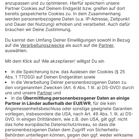
Wir verwenden einen Service eines
Drittanbieters, um Videoinhalte
einzubetten. Dieser Service kann
Daten zu Ihren Aktivitäten
sammeln. Bitte lesen Sie die
Details durch und stimmen Sie der
Nutzung des Service zu, um dieses
Video anzusehen.
Mehr Informationen
Tate McRae - You Broke Me First (Official Video)
Akzeptieren
Anzeige
powered by
Usercentrics Consent
Management Platform
Anzeige