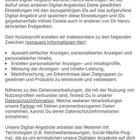
schaffen. Gerade ist sie MTV Push Artist des Monats
Juli. Tate McRae lebt seit sie sechs ist im
kanadischen Calgary, die ersten Lebensjahre hatte sie
im Oman verbracht. Sie machte sich als kompetitive
Tänzerin einen Namen und belegte in der 13. Staffel
der FOX-Serie "So You Think You Can Dance" den
zweiten Platz. Bei den renommierten Dance Awards
wurde sie dreimal als "The Best Dancer"
ausgezeichnet und trat bereits in der TV-Show "Ellen"
und den Teen Choice Awards auf.
Anzeige
Wir benötigen Ihre
Zustimmung, um den YouTube
Video-Service zu laden!