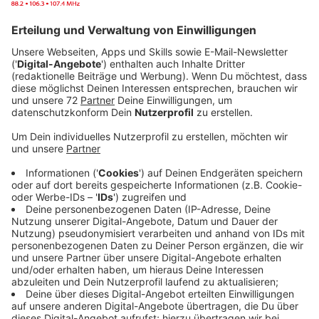
"You Broke Me First" ist für mich ein ganz besonderer
Song“, erklärt sie. "Er handelt von jemandem in einer
Beziehung, der sich einen Dreck um den anderen
schert, aber nach sechs Monaten beschließt, wieder
angekrochen zu kommen. Es geht um das Gefühl, zu
wissen, wie viel ein Mensch dir bedeutet, aber
dennoch diesmal nicht wieder schwach zu werden. Ich
hoffe, dass jeder einen Bezug zu diesem Song hat, so
wie ich."
Anzeige
Im Februar wurde Tate zu einem der "YouTube Music’s
Artist on the Rise" gekürt. Das Newcomer-Künstler-
Programm der Video-Plattform fokussiert sich auf
Talente, die im Begriff sind, den Durchbruch zu