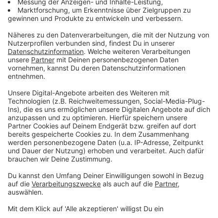
Zusammenhang mit der Teilnahme am Gewinnspiel
bzw. mit der Annahme und/oder Nutzung des
Gewinns stehen, es sei denn, RADIO KIEPENKERL
bzw. deren Erfüllungsgehilfen handeln vorsätzlich
oder grob fahrlässig. Hiervon unberührt bleiben
etwaige Ersatzansprüche aufgrund der Verletzung
von Leben, Körper und Gesundheit sowie von
wesentlichen Vertragspflichten.
9. Verhältnis mündliche Angaben / schriftliche
Teilnahmebedingungen
Weichen mündliche Angaben im Programm von
RADIO KIEPENKERL (z.B. in der Moderation)
inhaltlich von den vorstehenden
Teilnahmebedingungen ab, so gelten bezüglich der