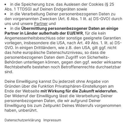
abweichenden Angaben ausschließlich die
Regelungen der Teilnahmebedingungen.
10. Schriftformerfordernis / Salvatorische
Klausel
Änderungen und/oder Ergänzungen dieser
Teilnahmebedingungen bedürfen zu ihrer
Wirksamkeit der Schriftform. Dies gilt auch für die
Abbedingung des Schriftformerfordernisses
selbst. Sollten eine oder mehrere der
vorstehenden Klauseln ganz oder teilweise nichtig,
unwirksam oder undurchführbar sein oder werden,
bleiben die übrigen Bedingungen wirksam. An deren
Stelle tritt eine entsprechend gültige Klausel.
Gleiches gilt bei Vorliegen einer Regelungslücke.