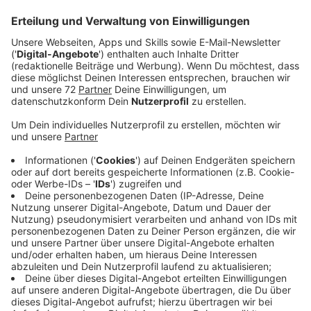
Veröffentlicht:
Freitag, 12.02.2021 00:15
Anzeige
Kein anderer internationaler Künstler generierte 2020
mehr Streams innerhalb einer Woche (20 Mio. innerhalb
einer Woche) und feierte gleichzeitig die
erfolgreichste Single 2020 in Deutschland, als The
Weeknd. Abel Tesfaye, so heißt The Weeknd mit
richtigen Namen, hat mit "Save Your Tears" seine
nächste offizielle Single herausgebracht. Sie ist Teil
des Albums "After Hours".
Anzeige
Der mehrfache Grammy-Award-Gewinner hat Anfang
Februar 2021 mit seiner Super-Bowl-Halbzeitshow