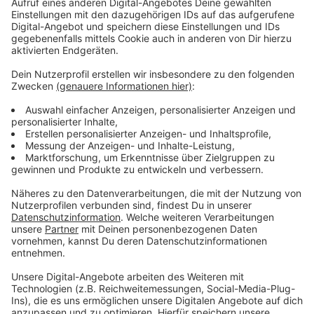
polarisiert. Dabei brachte er viele seiner besten Songs
in einem rund fünfzehn minütigen Konzertauftritt zu
seinem Besten. Viele Menschen feierten seinen
Auftritt. Mit "Save Your Tears" wird der gebürtige
Kanadier wohl auch in den kommenden Wochen in aller
Munde sein.
Anzeige
Wir benötigen Ihre
Zustimmung, um den YouTube
Video-Service zu laden!
Wir verwenden einen Service eines
Drittanbieters, um Videoinhalte
einzubetten. Dieser Service kann