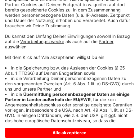
Daten zu Ihren Aktivitäten
sammeln. Bitte lesen Sie die
Details durch und stimmen Sie der
Nutzung des Service zu, um dieses
Video anzusehen.
Mehr Informationen
The Weeknd - Save Your Tears (Official Music Video)
Akzeptieren
Anzeige
powered by
Usercentrics Consent
Management Platform
Anzeige
Anzeige